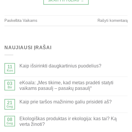
SKAITYTI TOLIAU
→
Paskelbta
Vaikams
Rašyti komentarą
NAUJIAUSI ĮRAŠAI
Kaip išsirinkti daugkartinius puodelius?
11
Kov
eKoala: „Mes tikime, kad metas pradėti statyti
03
Bir
vaikams pasaulį – pasakų pasaulį“
Kaip prie taršos mažinimo galiu prisidėti aš?
21
Geg
Ekologiškas produktas ir ekologija: kas tai? Ką
08
Geg
verta žinoti?