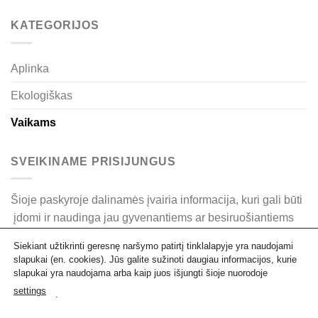
KATEGORIJOS
Aplinka
Ekologiškas
Vaikams
SVEIKINAME PRISIJUNGUS
Šioje paskyroje dalinamės įvairia informacija, kuri gali būti
įdomi ir naudinga jau gyvenantiems ar besiruošiantiems
žengti pirmuosius ekologiškumo žingsnius.
Siekiant užtikrinti geresnę naršymo patirtį tinklalapyje yra naudojami
slapukai (en. cookies). Jūs galite sužinoti daugiau informacijos, kurie
Kego komanda nori palinkėti malonaus skaitymo. Tikimės
slapukai yra naudojama arba kaip juos išjungti šioje nuorodoje
Jums patiks.
settings
.