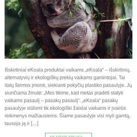
Išskirtiniai eKoala produktai vaikams „eKoala“ – išskirtinių,
alternatyvių ir ekologiškų prekių vaikams gamintojai. Tai
italų šeimos įmonė, siekianti pokyčių plastiko pasaulyje. Jų
siunčiama žinutė: „Mes tikime, kad metas pradėti statyti
vaikams pasaulį – pasakų pasaulį“. „eKoala“ pasakų
pasaulyje siūlomi tik ekologiški žaislai vaikams ir įvairūs
reikmenys mažiausiems. Šiame pasaulyje visi myli gamtą,
tausoja ją ir […]