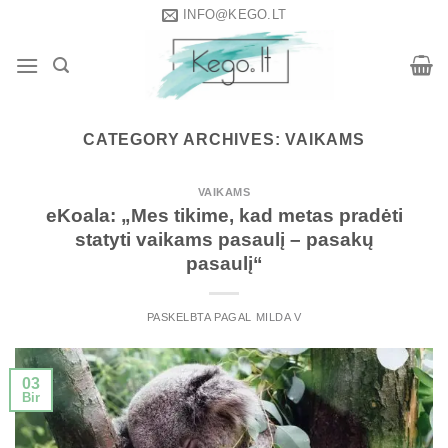
Skip
INFO@KEGO.LT
to
content
CATEGORY ARCHIVES:
VAIKAMS
VAIKAMS
eKoala: „Mes tikime, kad metas pradėti
statyti vaikams pasaulį – pasakų
pasaulį“
PASKELBTA
PAGAL
MILDA V
03
Bir