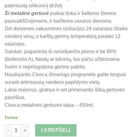
was:
is:
patentuotą silikoninį dirželį
28.90 €.
22.90 €.
Ši metalinė gertuvė
puikiai tinka ir šaltiems žiemos
pasivaikščiojimams, ir karštoms vasaros dienoms.
Dėl dvisienės vakuuminės izoliacijos 24 valandas išlaiko
vandenį vėsų, o karštų gėrimų temperatūrą palaiko 12
valandas.
Sandari, pagaminta iš
nerūdijančio plieno
ir be BPA
(bisfenolio A), ftalatų ar toksinų, tuo pačiu užtikrinama
švelni ir neprilygstama gėrimo patirtis.
Naudojantis Closca išmaniąja programėle galite lengvai
surasti artimiausią vandens papildymo vietą.
Labai malonus, glotnus ir net primenantis šilką gertuvės
paviršius.
Closca metalinės gertuvės talpa – 450ml.
Turime
Kiekis
Į KREPŠELĮ