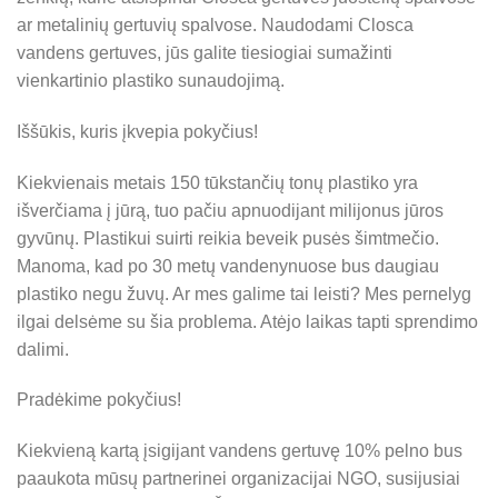
ar metalinių gertuvių spalvose. Naudodami Closca
vandens gertuves, jūs galite tiesiogiai sumažinti
vienkartinio plastiko sunaudojimą.
Iššūkis, kuris įkvepia pokyčius!
Kiekvienais metais 150 tūkstančių tonų plastiko yra
išverčiama į jūrą, tuo pačiu apnuodijant milijonus jūros
gyvūnų. Plastikui suirti reikia beveik pusės šimtmečio.
Manoma, kad po 30 metų vandenynuose bus daugiau
plastiko negu žuvų. Ar mes galime tai leisti? Mes pernelyg
ilgai delsėme su šia problema. Atėjo laikas tapti sprendimo
dalimi.
Pradėkime pokyčius!
Kiekvieną kartą įsigijant vandens gertuvę 10% pelno bus
paaukota mūsų partnerinei organizacijai NGO, susijusiai