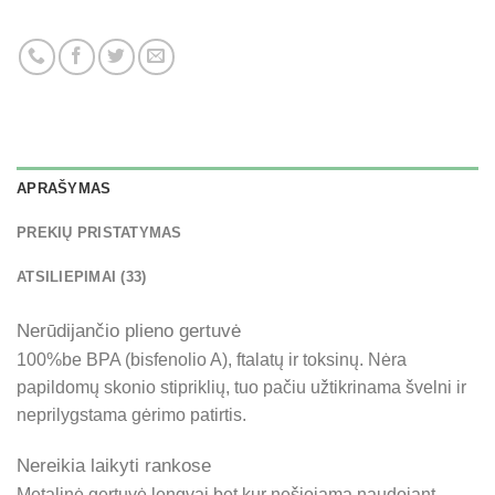
APRAŠYMAS
PREKIŲ PRISTATYMAS
ATSILIEPIMAI (33)
Nerūdijančio plieno gertuvė
100%be BPA (bisfenolio A), ftalatų ir toksinų. Nėra
papildomų skonio stipriklių, tuo pačiu užtikrinama švelni ir
neprilygstama gėrimo patirtis.
Nereikia laikyti rankose
Metalinė gertuvė lengvai bet kur nešiojama naudojant