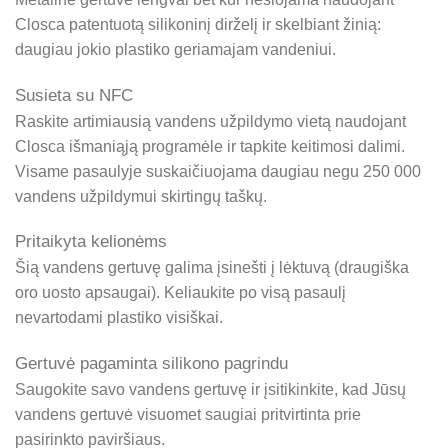
Closca patentuotą silikoninį dirželį ir skelbiant žinią:
daugiau jokio plastiko geriamajam vandeniui.
Susieta su NFC
Raskite artimiausią vandens užpildymo vietą naudojant
Closca išmaniąją programėle ir tapkite keitimosi dalimi.
Visame pasaulyje suskaičiuojama daugiau negu 250 000
vandens užpildymui skirtingų taškų.
Pritaikyta kelionėms
Šią vandens gertuvę galima įsinešti į lėktuvą (draugiška
oro uosto apsaugai). Keliaukite po visą pasaulį
nevartodami plastiko visiškai.
Gertuvė pagaminta silikono pagrindu
Saugokite savo vandens gertuvę ir įsitikinkite, kad Jūsų
vandens gertuvė visuomet saugiai pritvirtinta prie
pasirinkto paviršiaus.