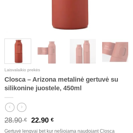
Laisvalaikio prekės
Closca – Arizona metalinė gertuvė su
silikonine juostele, 450ml
Original
Current
28.90
22.90
€
€
price
price
Gertuvė lengvai bet kur nešiojama naudojant Closca