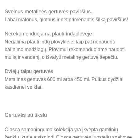
Švelnus metalinės gertuvės paviršius.
Labai malonus, glotnus ir net primenantis šilką paviršius!
Nerekomenduojama plauti indaplovėje
Negalima plauti indų plovyklėje, taip pat nenaudoti
balinimo medžiagų. Plovimui rekomenduojame naudoti
muilą ir vandenį, o išvalyti metalinę gertuvę šepečiu.
Dviejų talpų gertuvės
Metalinės gertuvės 600 ml arba 450 ml. Puikūs dydžiai
kasdienei veiklai.
Gertuvės su tikslu
Closca sąmoningumo kolekcija yra įkvėpta gamtinių
ženklų, kurie atsispindi Closca gertuvės juostelių spalvose