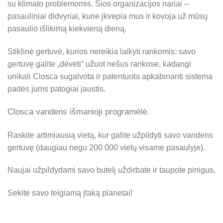
su klimato problemomis. Šios organizacijos nariai –
pasauliniai didvyriai, kurie įkvepia mus ir kovoja už mūsų
pasaulio išlikimą kiekvieną dieną.
Stiklinė gertuvė, kurios nereikia laikyti rankomis: savo
gertuvę galite „dėvėti“ užuot nešus rankose, kadangi
unikali Closca sugalvota ir patentuota apkabinanti sistema
padės jums patogiai jaustis.
Closca vandens išmanioji programėlė.
Raskite artimiausią vietą, kur galite užpildyti savo vandens
gertuvę (daugiau negu 200 000 vietų visame pasaulyje).
Naujai užpildydami savo butelį uždirbate ir taupote pinigus.
Sekite savo teigiamą įtaką planetai!