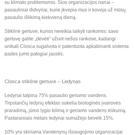
su klimato problemomis. Šios organizacijos nariai –
pasauliniai didvyriai, kurie įkvepia mus ir kovoja už mūsų
pasaulio išlikimą kiekvieną dieną.
Stiklinė gertuvė, kurios nereikia laikyti rankomis: savo
gertuvę galite „dėvėti“ užuot nešus rankose, kadangi
unikali Closca sugalvota ir patentuota apkabinanti sistema
padės jums patogiai jaustis.
Closca stiklinė gertuvė – Ledynas
Ledynai talpina 75% pasaulio geriamo vandens.
Tirpstančių ledynų efektas sukelia biologinės įvairovės
praradimą, jūros lygio kilimą ir geriamo vandens trūkumą.
Pastaraisiais metais ledynai sumažėjo beveik 15%.
10% yra skiriama Vandenynų išsaugojimo organizacijai