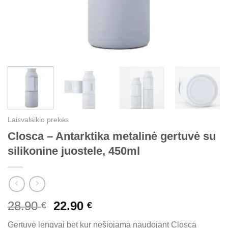
Laisvalaikio prekės
Closca – Antarktika metalinė gertuvė su
silikonine juostele, 450ml
Original
Current
28.90
22.90
€
€
price
price
Gertuvė lengvai bet kur nešiojama naudojant Closca