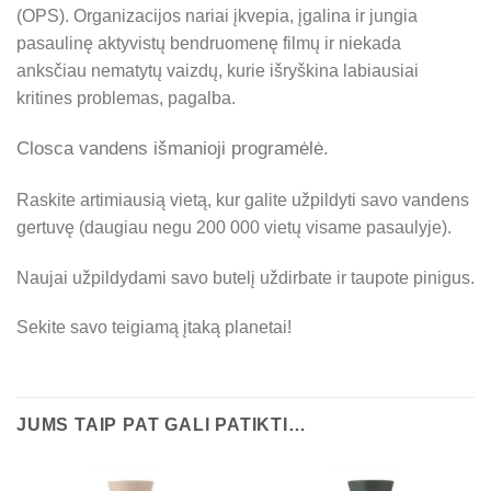
(OPS). Organizacijos nariai įkvepia, įgalina ir jungia
pasaulinę aktyvistų bendruomenę filmų ir niekada
anksčiau nematytų vaizdų, kurie išryškina labiausiai
kritines problemas, pagalba.
Closca vandens išmanioji programėlė.
Raskite artimiausią vietą, kur galite užpildyti savo vandens
gertuvę (daugiau negu 200 000 vietų visame pasaulyje).
Naujai užpildydami savo butelį uždirbate ir taupote pinigus.
Sekite savo teigiamą įtaką planetai!
Kego
JUMS TAIP PAT GALI PATIKTI…
5.0
Pateikta 32 įvertinimų
powered by
Facebook