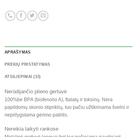
APRAŠYMAS
PREKIŲ PRISTATYMAS
ATSILIEPIMAI (33)
Nerūdijančio plieno gertuvė
100%be BPA (bisfenolio A), ftalatų ir toksinų. Nėra
papildomų skonio stipriklių, tuo pačiu užtikrinama švelni ir
neprilygstama gėrimo patirtis.
Nereikia laikyti rankose
Metalinė gertuvė lengvai bet kur nešiojama naudojant