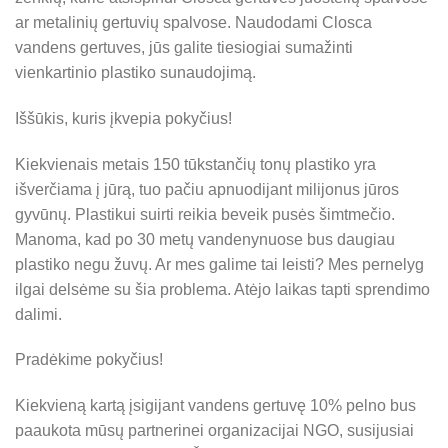
ar metalinių gertuvių spalvose. Naudodami Closca
vandens gertuves, jūs galite tiesiogiai sumažinti
vienkartinio plastiko sunaudojimą.
Iššūkis, kuris įkvepia pokyčius!
Kiekvienais metais 150 tūkstančių tonų plastiko yra
išverčiama į jūrą, tuo pačiu apnuodijant milijonus jūros
gyvūnų. Plastikui suirti reikia beveik pusės šimtmečio.
Manoma, kad po 30 metų vandenynuose bus daugiau
plastiko negu žuvų. Ar mes galime tai leisti? Mes pernelyg
ilgai delsėme su šia problema. Atėjo laikas tapti sprendimo
dalimi.
Pradėkime pokyčius!
Kiekvieną kartą įsigijant vandens gertuvę 10% pelno bus
paaukota mūsų partnerinei organizacijai NGO, susijusiai