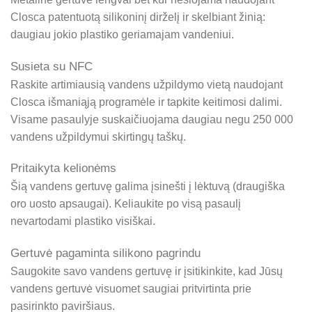
Closca patentuotą silikoninį dirželį ir skelbiant žinią:
daugiau jokio plastiko geriamajam vandeniui.
Susieta su NFC
Raskite artimiausią vandens užpildymo vietą naudojant
Closca išmaniąją programėle ir tapkite keitimosi dalimi.
Visame pasaulyje suskaičiuojama daugiau negu 250 000
vandens užpildymui skirtingų taškų.
Pritaikyta kelionėms
Šią vandens gertuvę galima įsinešti į lėktuvą (draugiška
oro uosto apsaugai). Keliaukite po visą pasaulį
nevartodami plastiko visiškai.
Gertuvė pagaminta silikono pagrindu
Saugokite savo vandens gertuvę ir įsitikinkite, kad Jūsų
vandens gertuvė visuomet saugiai pritvirtinta prie
pasirinkto paviršiaus.