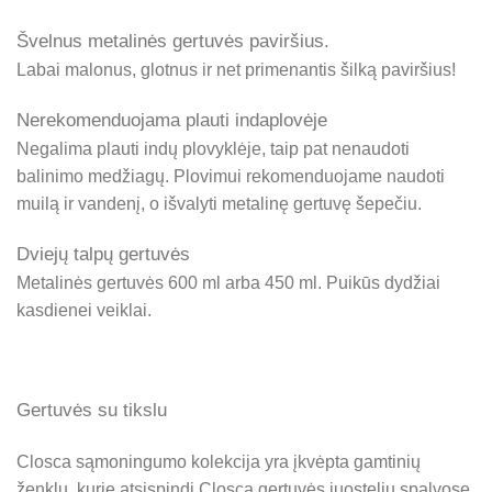
Švelnus metalinės gertuvės paviršius.
Labai malonus, glotnus ir net primenantis šilką paviršius!
Nerekomenduojama plauti indaplovėje
Negalima plauti indų plovyklėje, taip pat nenaudoti
balinimo medžiagų. Plovimui rekomenduojame naudoti
muilą ir vandenį, o išvalyti metalinę gertuvę šepečiu.
Dviejų talpų gertuvės
Metalinės gertuvės 600 ml arba 450 ml. Puikūs dydžiai
kasdienei veiklai.
Gertuvės su tikslu
Closca sąmoningumo kolekcija yra įkvėpta gamtinių
ženklų, kurie atsispindi Closca gertuvės juostelių spalvose