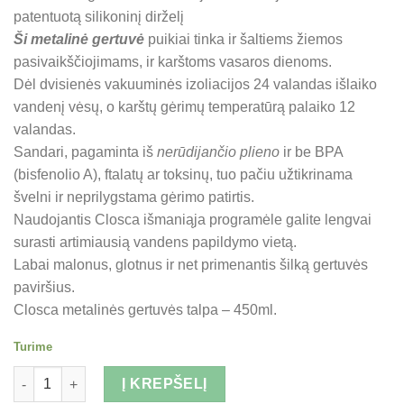
was:
is:
patentuotą silikoninį dirželį
28.90 €.
22.90 €.
Ši metalinė gertuvė
puikiai tinka ir šaltiems žiemos
pasivaikščiojimams, ir karštoms vasaros dienoms.
Dėl dvisienės vakuuminės izoliacijos 24 valandas išlaiko
vandenį vėsų, o karštų gėrimų temperatūrą palaiko 12
valandas.
Sandari, pagaminta iš
nerūdijančio plieno
ir be BPA
(bisfenolio A), ftalatų ar toksinų, tuo pačiu užtikrinama
švelni ir neprilygstama gėrimo patirtis.
Naudojantis Closca išmaniąja programėle galite lengvai
surasti artimiausią vandens papildymo vietą.
Labai malonus, glotnus ir net primenantis šilką gertuvės
paviršius.
Closca metalinės gertuvės talpa – 450ml.
Turime
Kiekis
Į KREPŠELĮ