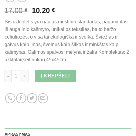
Original
Current
17.00
10.20
€
€
price
price
Šis užklotėlis yra naujas muslinio standartas, pagamintas
was:
is:
iš augalinio kašmyro, unikalios tekstilės, balto beržo
17.00 €.
10.20 €.
celiuliozės, o visa tai ekologiška ir sveika. Šviežias ir
gaivus kaip linas, švelnus kaip šilkas ir minkštas kaip
kašmyras. Galimos spalvos: mėlyna ir žalia Komplektas: 2
užklotai(seilinukai) 45x45cm.
Kiekis
Į KREPŠELĮ
APRAŠYMAS