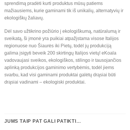
sprendimą pradėti kurt
i produktus mūsų patiems
mažiausiems, kurie gaminami tik iš unikalių, alternatyvių ir
ekologiškų žaliavų.
Dėl savo užtikrino požiūrio į ekologiškumą, natūralumą ir
sveikatą, ši įmonė yra puikiai atpažįstama visose Italijos
regionuose nuo Šiaurės iki Pietų, todėl jų produkciją
galima įsigyti beveik 200 skirtingų Italijos vietų! eKoala
vadovaujasi sveikos, ekologiškos, stilingo ir tausojančios
aplinką produkcijos gaminimo vertybėmis, todėl jiems
svarbu, kad visi gaminami produktai galėtų drąsiai būti
drąsiai vadinami – ekologiski produktai.
JUMS TAIP PAT GALI PATIKTI…
Matyti visus įvertinimus