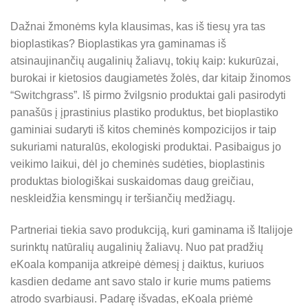
Dažnai žmonėms kyla klausimas, kas iš tiesų yra tas
bioplastikas? Bioplastikas yra gaminamas iš
atsinaujinančių augalinių žaliavų, tokių kaip: kukurūzai,
burokai ir kietosios daugiametės žolės, dar kitaip žinomos
“Switchgrass”. Iš pirmo žvilgsnio produktai gali pasirodyti
panašūs į įprastinius plastiko produktus, bet bioplastiko
gaminiai sudaryti iš kitos cheminės kompozicijos ir taip
sukuriami naturalūs, ekologiski produktai. Pasibaigus jo
veikimo laikui, dėl jo cheminės sudėties, bioplastinis
produktas biologiškai suskaidomas daug greičiau,
neskleidžia kensmingų ir teršiančių medžiagų.
Partneriai tiekia savo produkciją, kuri gaminama iš Italijoje
surinktų natūralių augalinių žaliavų.
Nuo pat pradžių
eKoala kompanija atkreipė dėmesį į daiktus, kuriuos
kasdien dedame ant savo stalo ir kurie mums patiems
atrodo svarbiausi. Padarę išvadas, eKoala priėmė