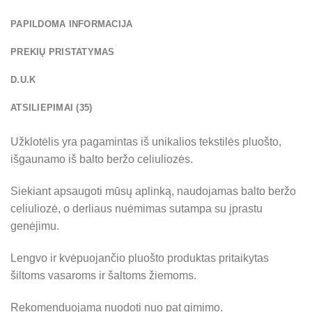
PAPILDOMA INFORMACIJA
PREKIŲ PRISTATYMAS
D.U.K
ATSILIEPIMAI (35)
Užklotėlis yra pagamintas iš unikalios tekstilės pluošto,
išgaunamo iš balto beržo celiuliozės.
Siekiant apsaugoti mūsų aplinką, naudojamas balto beržo
celiuliozė, o derliaus nuėmimas sutampa su įprastu
genėjimu.
Lengvo ir kvėpuojančio pluošto produktas pritaikytas
šiltoms vasaroms ir šaltoms žiemoms.
Rekomenduojama nuodoti nuo pat gimimo.