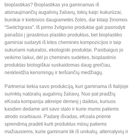
bioplastikas? Bioplastikas yra gaminamas iš
atsinaujinančių augalinių žaliavų, tokių kaip: kukurūzai,
burokai ir kietosios daugiametės žolės, dar kitaip žinomos
“Switchgrass”. Iš pirmo žvilgsnio produktai gali pasirodyti
panašūs į įprastinius plastiko produktus, bet bioplastiko
gaminiai sudaryti iš kitos cheminės kompozicijos ir taip
sukuriami naturalūs, ekologiski produktai. Pasibaigus jo
veikimo laikui, dėl jo cheminės sudėties, bioplastinis
produktas biologiškai suskaidomas daug greičiau,
neskleidžia kensmingų ir teršiančių medžiagų.
Partneriai tiekia savo produkciją, kuri gaminama iš Italijoje
surinktų natūralių augalinių žaliavų.
Nuo pat pradžių
eKoala kompanija atkreipė dėmesį į daiktus, kuriuos
kasdien dedame ant savo stalo ir kurie mums patiems
atrodo svarbiausi. Padarę išvadas, eKoala priėmė
sprendimą pradėti kurt
i produktus mūsų patiems
mažiausiems, kurie gaminami tik iš unikalių, alternatyvių ir