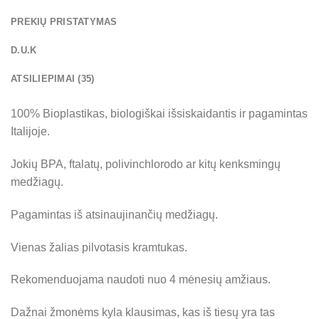
PREKIŲ PRISTATYMAS
D.U.K
ATSILIEPIMAI (35)
100% Bioplastikas, biologiškai išsiskaidantis ir pagamintas
Italijoje.
Jokių BPA, ftalatų, polivinchlorodo ar kitų kenksmingų
medžiagų.
Pagamintas iš atsinaujinančių medžiagų.
Vienas žalias pilvotasis kramtukas.
Rekomenduojama naudoti nuo 4 mėnesių amžiaus.
Dažnai žmonėms kyla klausimas, kas iš tiesų yra tas