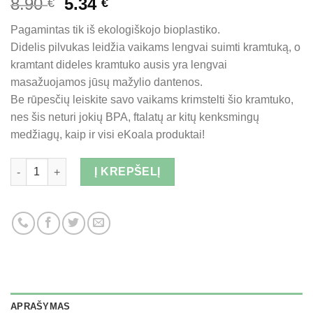
Original
Current
8.90
5.34
€
€
price
price
Pagamintas tik iš ekologiškojo bioplastiko.
was:
is:
Didelis pilvukas leidžia vaikams lengvai suimti kramtuką, o
8.90 €.
5.34 €.
kramtant dideles kramtuko ausis yra lengvai
masažuojamos jūsų mažylio dantenos.
Be rūpesčių leiskite savo vaikams krimstelti šio kramtuko,
nes šis neturi jokių BPA, ftalatų ar kitų kenksmingų
medžiagų, kaip ir visi eKoala produktai!
Kiekis
Į KREPŠELĮ
APRAŠYMAS