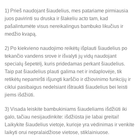
1) Prieš naudojant šiaudelius, mes patariame pirmiausia
juos pavirinti su druska ir šlakeliu acto tam, kad
pašalintumėte visus nereikalingus bambuko likučius ir
medžio kvapą.
2) Po kiekvieno naudojimo reikėtų išplauti šiaudelius po
tekančio vandens srove ir išvalyti jų vidų naudojant
specialų šepetėlį, kuris pridedamas perkant šiaudelius.
Taip pat šiaudelius plauti galima net ir indaplovėje, tik
retikėtų nepamiršti išjungti karščio ir džiovinimo funkcijų ir
ciklui pasibaigus nedelsiant ištraukti šiaudelius bei leisti
jiems išdžiūti.
3) Visada leiskite bambukiniams šiaudeliams išdžiūti iki
galo, tačiau nesijaudinkite: išdžiūsta jie labai greitai!
Laikykite šiaudelius vietoje, kurioje yra vėdinimas ir venkite
laikyti orui nepralaidžiose vietose, stiklainiuose.