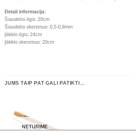
Detali informacija:
Šiaudelio ilgis: 20cm
Šiaudelio skersmuo: 0,5-0,9mm
Įdėklo ilgis: 24cm
Įdėklo skersmuo: 20cm
Kego
JUMS TAIP PAT GALI PATIKTI…
5.0
Pateikta 32 įvertinimų
powered by
Facebook
peržiūrėti vertinimus
Augustė Kavaliauskaitė
3 years ago
recommends
Puikios ir labai stilingos gertuvės! 
NETURIME
Užsisakyti paprasta ir pristatymas greitas! Puiki dovana 