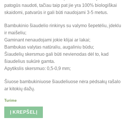
patogūs naudoti, tačiau taip pat jie yra 100% biologiškai
skaidomi, patvarūs ir gali būti naudojami 3-5 metus.
Bambukinio šiaudelio rinkinys su valymo šepetėliu, įdeklu
ir maišeliu;
Gaminant nenaudojami jokie klijai ar lakai;
Bambukas valytas natūraliu, augaliniu būdu;
Šiaudelių skersmuo gali būti nevienodas dėl to, kad
šiaudelius sukūrė gamta.
Apytikslis skersmuo: 0,5-0,9 mm;
Šiuose bambukiniuose šiaudeliuose nėra pėdsakų rašalo
ar kitokių dažų.
Turime
Į KREPŠELĮ