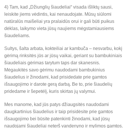
4) Tam, kad „Džiunglių šiaudeliai“ visada išliktų sausi,
leiskite jiems vėdintis, kai nenaudojate. Mūsų siūlomi
natūralūs maišeliai yra pralaidūs orui ir gali būti puikus
dėklas, laikymo vieta jūsų naujiems mėgstamiausiems
šiaudeliams.
Sultys, šalta arbata, kokteiliai ar kambuča – nesvarbu, kokį
gėrimą rinksitės jūs ar jūsų vaikai, geriant su bambukiniais
šiaudeliais gėrimas tarytum taps dar skanesnis.
Mėgaukitės savo gėrimu naudodami bambukinius
šiaudelius ir žinodami, kad prisidedate prie gamtos
išsaugojimo ir darote gerą darbą. Be to, prie šiaudelių
pridedame ir šepetėlį, kuris skirtas jų valymui.
Mes manome, kad jūs patys džiaugsitės naudodami
daugkartinius šiaudelius ir taip prisidėsite prie gamtos
išsaugojimo bei būsite patenkinti žinodami, kad jūsų
naudojami šiaudeliai neterš vandenyno ir mylimos gamtos.