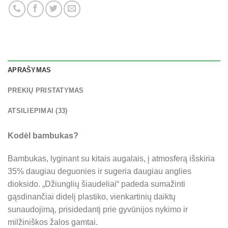
APRAŠYMAS
PREKIŲ PRISTATYMAS
ATSILIEPIMAI (33)
Kodėl bambukas?
Bambukas, lyginant su kitais augalais, į atmosferą išskiria
35% daugiau deguonies ir sugeria daugiau anglies
dioksido. „Džiunglių šiaudeliai“ padeda sumažinti
gąsdinančiai didelį plastiko, vienkartinių daiktų
sunaudojimą, prisidedantį prie gyvūnijos nykimo ir
milžiniškos žalos gamtai.