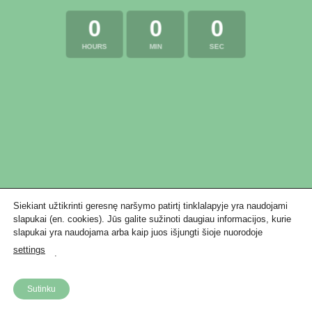
0
0
0
HOURS
MIN
SEC
Siekiant užtikrinti geresnę naršymo patirtį tinklalapyje yra naudojami
slapukai (en. cookies). Jūs galite sužinoti daugiau informacijos, kurie
slapukai yra naudojama arba kaip juos išjungti šioje nuorodoje
settings
.
Sutinku